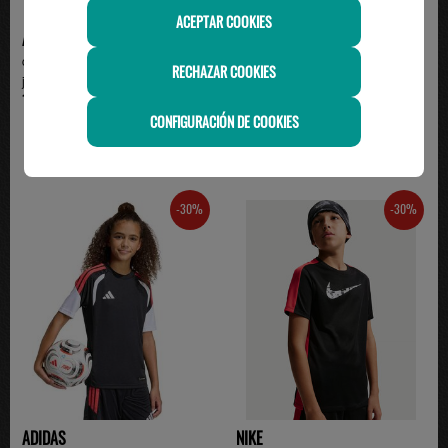
ACEPTAR COOKIES
ADIDAS
ADIDAS
camiseta adidas manga corta
Camiseta adidas Tiro Junior
RECHAZAR COOKIES
junior, verde
Manga Corta Azul | ...
19.95€
13.95€
CONFIGURACIÓN DE COOKIES
-30%
-30%
ADIDAS
NIKE