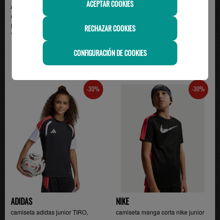
ACEPTAR COOKIES
ADIDAS
ADIDAS
camiseta manga corta junior TIRO
camiseta adidas manga corta
ES , gris/verde
junior, verde
RECHAZAR COOKIES
19.95€
19.95€
CONFIGURACIÓN DE COOKIES
-30%
-30%
ADIDAS
NIKE
camiseta adidas junior TIRO,
camiseta manga corta nike junior