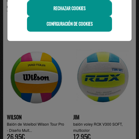
balón voleybol SOFTEE VITALITY,
Balón de Voleibol Wilson Soft Play
multicolor
- Tacto Suav...
RECHAZAR COOKIES
14.95€
19.95€
CONFIGURACIÓN DE COOKIES
WILSON
JIM
Balón de Voleibol Wilson Tour Pro
balón voley ROX V300 SOFT,
- Diseño Mult...
multicolor
26.95€
12.95€