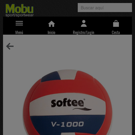
Menú
Inicio
Registro/Login
Cesta