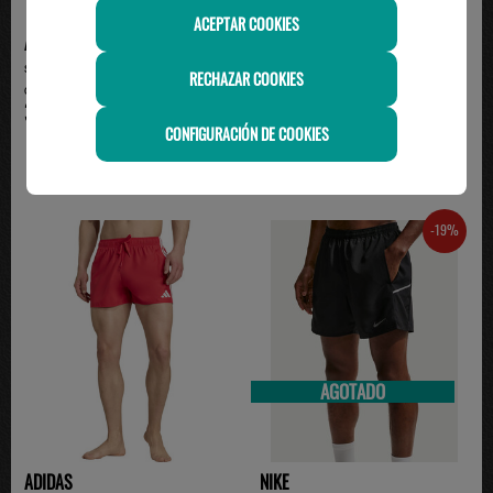
ACEPTAR COOKIES
ADIDAS
ADIDAS
short adidas hombne con
Bañador Corto Adidas 3-Stripes
RECHAZAR COOKIES
cremallera negro/blanco
Negro JG1031 – E...
35.00€
35.00€
CONFIGURACIÓN DE COOKIES
-19%
AGOTADO
ADIDAS
NIKE