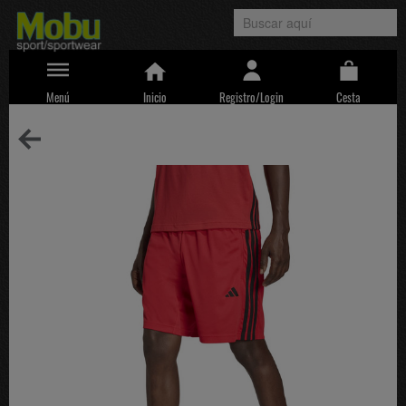
Menú
Inicio
Registro/Login
Cesta