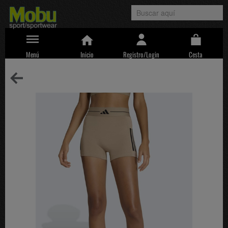
Menú
Inicio
Registro/Login
Cesta