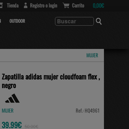
Tienda
Registro o login
Carrito
0,00€
N
OUTDOOR
MUJER
Zapatilla adidas mujer cloudfoam flex ,
negro
MUJER
Ref.: HQ4961
39.99€
50.00€