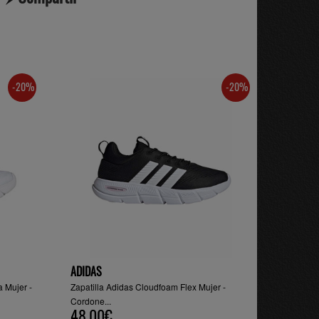
-20%
-20%
ADIDAS
a Mujer -
Zapatilla Adidas Cloudfoam Flex Mujer -
Cordone...
48.00€