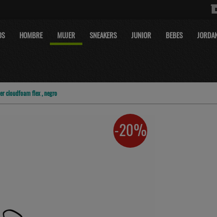
OS
HOMBRE
MUJER
SNEAKERS
JUNIOR
BEBES
JORDA
er cloudfoam flex , negro
-20%