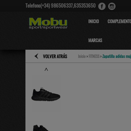
Telefono(+34) 986506337,635353650
INICIO
COMPLEMENT
MARCAS
VOLVER ATRÁS
Inicio
›
FITNESS
›
Zapatilla adidas muj
˄