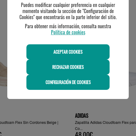
Puedes modificar cualquier preferencia en cualquier
momento visitando la sección de "Configuración de
Cookies" que encontrarás en la parte inferior del sitio.
TE PUEDE INTERESAR
Para obtener más información, consulta nuestra
Política de cookies
-20%
ACEPTAR COOKIES
RECHAZAR COOKIES
CONFIGURACIÓN DE COOKIES
ADIDAS
oudfoam Flex Sin Cordones Beige |
Zapatilla Adidas Cloudfoam Flex par
Co...
€
48.00€