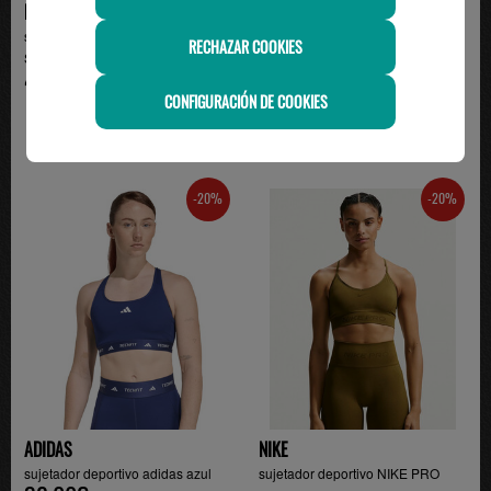
NIKE
ADIDAS
sujetador deportivo nike MEDIUM
sujetador deportivo adidas HYG ,
RECHAZAR COOKIES
SUPPORT, rosa
negro/blanco
42.99€
35.00€
CONFIGURACIÓN DE COOKIES
-20%
-20%
ADIDAS
NIKE
sujetador deportivo adidas azul
sujetador deportivo NIKE PRO