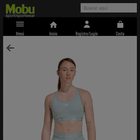
Menú
Inicio
Registro/Login
Cesta