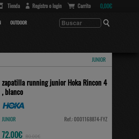
Tienda
Registro o login
Carrito
0,00€
N
OUTDOOR
JUNIOR
zapatilla running junior Hoka Rincon 4
, blanco
JUNIOR
Ref.: 0001168874-FYZ
72.00€
80.00€