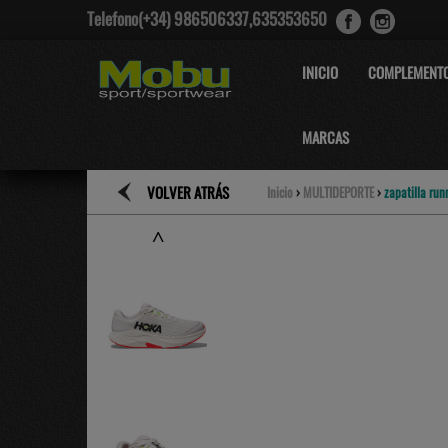
Telefono(+34) 986506337,635353650
INICIO
COMPLEMENT
MARCAS
VOLVER ATRÁS
Inicio
›
MULTIDEPORTE
›
zapatilla run
˄