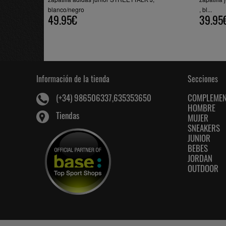
blanco/negro
, bl...
49.95€
39.95
Información de la tienda
Secciones
COMPLEME
(+34) 986506337,635353650
HOMBRE
Tiendas
MUJER
SNEAKERS
JUNIOR
BEBES
JORDAN
OUTDOOR