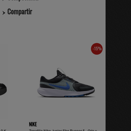
Compartir
-15%
NIKE
0 K,
Zapatilla Nike Junior Star Runner 5 - Gris y