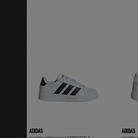
ADIDAS
ADIDAS
zapatilla adidas junior STREETTALK J,
zapatill