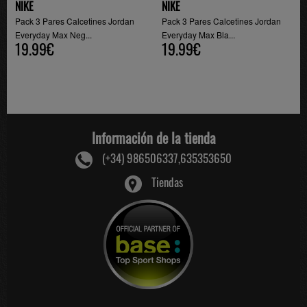
NIKE
NIKE
Pack 3 Pares Calcetines Jordan
Pack 3 Pares Calcetines Jordan
Everyday Max Neg...
Everyday Max Bla...
19.99€
19.99€
Información de la tienda
(+34) 986506337,635353650
Tiendas