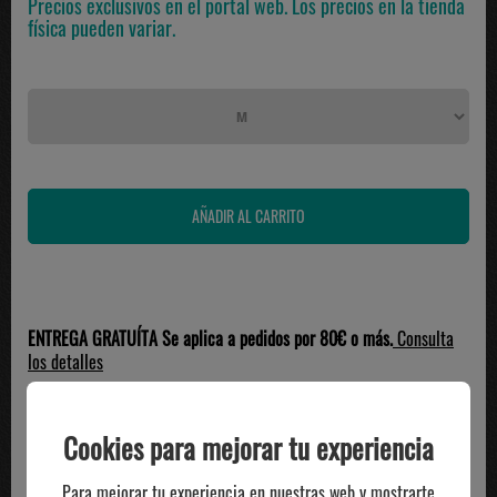
Precios exclusivos en el portal web. Los precios en la tienda
física pueden variar.
ENTREGA GRATUÍTA Se aplica a pedidos por 80€ o más.
Consulta
los detalles
Guía de tallas
Cookies para mejorar tu experiencia
Descripción
Para mejorar tu experiencia en nuestras web y mostrarte