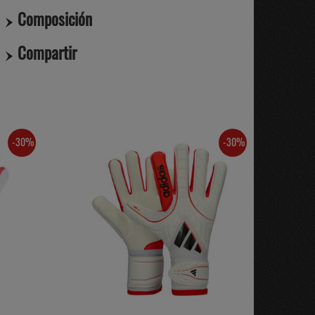
Composición
Compartir
-30%
-30%