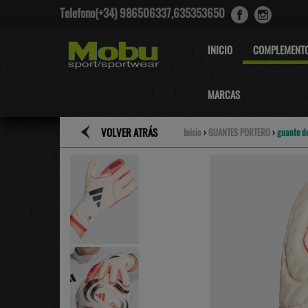
Telefono(+34) 986506337,635353650
INICIO
COMPLEMENT
MARCAS
VOLVER ATRÁS
Inicio
›
GUANTES PORTERO
›
guante de