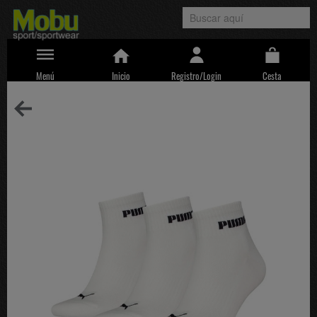
Menú
Inicio
Registro/Login
Cesta