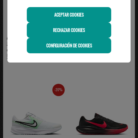
ACEPTAR COOKIES
RECHAZAR COOKIES
ADIDAS
ADIDAS
Zapatillas de Running Adidas
zapatilla running hombre adidas
CONFIGURACIÓN DE COOKIES
Galaxy 8 M Hombre ...
GALAXY 8 M, marino
54.95€
54.95€
-20%