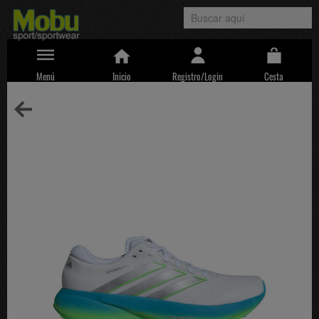
Menú
Inicio
Registro/Login
Cesta