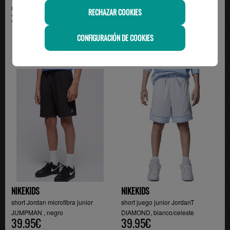
rojo/negro
Hombre Rojo IR0335-6...
RECHAZAR COOKIES
39.95€
44.99€
CONFIGURACIÓN DE COOKIES
NIKEKIDS
NIKEKIDS
short Jordan microfibra junior
short juego junior JordanT
JUMPMAN , negro
DIAMOND, blanco/celeste
39.95€
39.95€