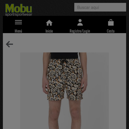
Menú
Inicio
Registro/Login
Cesta