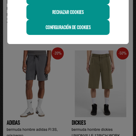
NIKE
ADIDAS
Bermuda Nike Club Algodón
Pantalón Corto Adidas Essentials
RECHAZAR COOKIES
Hombre Negro | Mobu
3-Stripes Homb...
32.00€
27.00€
CONFIGURACIÓN DE COOKIES
-20%
-50%
ADIDAS
DICKIES
bermuda hombre adidas FI 3S,
bermuda hombre dickies
gris/negro
UNIONVILLE 13INCH WORK, ...