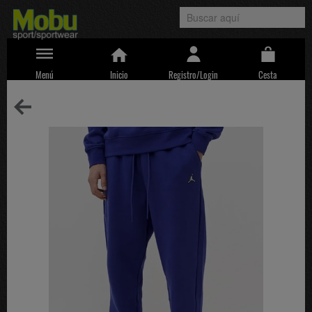
Menú
Inicio
Registro/Login
Cesta