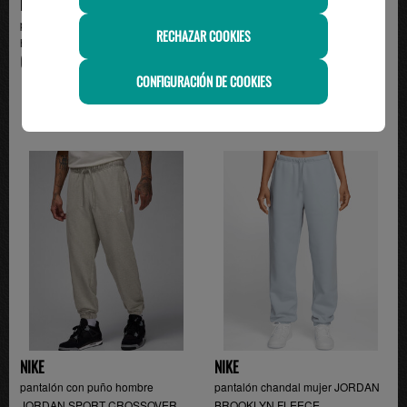
NIKE
NIKE
pantalón de chandal con puño
pantalón de chandal con puño
RECHAZAR COOKIES
hombre JORDAN SPOR...
JORDAN BROOKLYN, v...
69.99€
64.99€
CONFIGURACIÓN DE COOKIES
NIKE
NIKE
pantalón con puño hombre
pantalón chandal mujer JORDAN
JORDAN SPORT CROSSOVER...
BROOKLYN FLEECE ,...